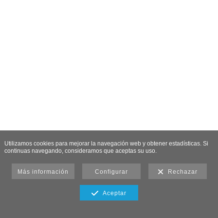
Utilizamos cookies para mejorar la navegación web y obtener estadísticas. Si
continuas navegando, consideramos que aceptas su uso.
Más información
Configurar
Rechazar
Aceptar