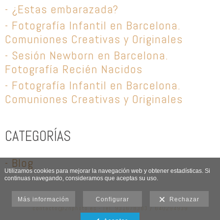
- ¿Estas embarazada?
- Fotografía Infantil en Barcelona.
Comuniones Creativas y Originales
- Sesión Newborn en Barcelona.
Fotografía Recién Nacidos
- Fotografía Infantil en Barcelona.
Comuniones Creativas y Originales
CATEGORÍAS
- Blog
Utilizamos cookies para mejorar la navegación web y obtener estadísticas. Si
continuas navegando, consideramos que aceptas su uso.
Más información
Configurar
Rechazar
contacto@2nphoto.es - Tel. 931678383 / 640294939
Aviso legal